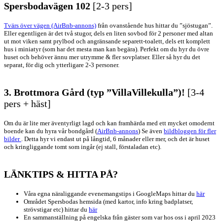
Spersbodavägen 102
[2-3 pers]
Tvärs över vägen (AirBnb-annons)
från ovanstående hus hittar du ”sjöstugan”.
Eller egentligen är det två stugor, dels en liten sovbod för 2 personer med altan
ut mot viken samt prylbod och angränsande separett-toalett, dels ett komplett
hus i miniatyr (som har det mesta man kan begära). Perfekt om du hyr du övre
huset och behöver ännu mer utrymme & fler sovplatser. Eller så hyr du det
separat, för dig och ytterligare 2-3 personer.
3. Brottmora Gård (typ ”VillaVillekulla”)!
[3-4
pers + häst]
Om du är lite mer äventyrligt lagd och kan framhärda med ett mycket omodernt
boende kan du hyra vår bondgård (
AirBnb-annons
) Se även
bildbloggen för fler
bilder
. Detta hyr vi endast ut på långtid, 6 månader eller mer, och det är huset
och kringliggande tomt som ingår (ej stall, förstaladan etc).
LÄNKTIPS & HITTA PÅ?
Våra egna näraliggande evenemangstips i GoogleMaps hittar du
här
Området Spersbodas hemsida (med kartor, info kring badplatser,
strövstigar etc) hittar du
här
En sammanställning på engelska från gäster som var hos oss i april 2023