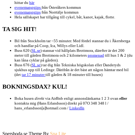
hittar du
här
evenemangstips
från Österåkers kommun
evenemangstips
från Norrtälje kommun
Hela sällskapet har tillgång till cykel, båt, kanot, kajak, flotte.
TA SIG HIT
!
Bil från Stockholm tar ~55 minuter. Med fördel stannar du i Åkersberga
och handlar på Coop, Ica, Willys eller Lidl.
Buss 620 (
SL.se
) stannar vid hållplats Brottmora, därefter är det 200
meter till gården Brottmora och 2 kilometers
promenad
till hus 1 & 2 (du
kan låna cyklar på gården).
Buss 676 (
SL.se
) tar dig från Tekniska högskolan eller Danderyds
sjukhus upp till Ledinge. Därifrån är det bäst att någon hämtar med bil
(det
tar 17 minuter
till gården & 18 minuter till husen)
BOKNINGSDAX? KUL!
Boka husen
direkt
via AirBnb enligt annonslänkarna 1 2 3 ovan
eller
kontakta mig (Hans Erlandsson) direkt på 07O 348 348 l /
hans_erlandsson[a]hotmail.com /
LinkedIn
Spersboda.se Theme By
Spa Lite