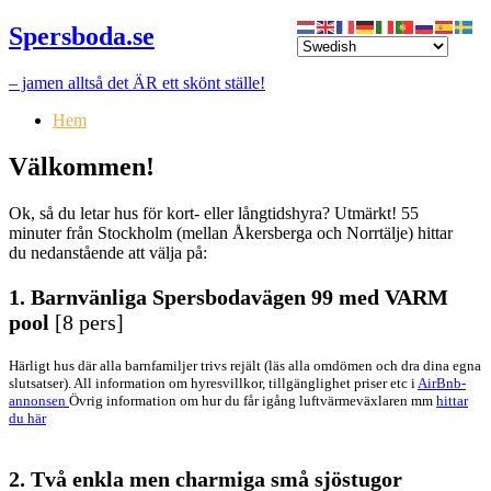
Spersboda.se
– jamen alltså det ÄR ett skönt ställe!
Hem
Välkommen!
Ok, så du letar hus för kort- eller långtidshyra? Utmärkt! 55
minuter från Stockholm (mellan Åkersberga och Norrtälje) hittar
du nedanstående att välja på:
1.
Barnvänliga Spersbodavägen 99 med VARM
pool
[8 pers]
Härligt hus där alla barnfamiljer trivs rejält (läs alla omdömen och dra dina egna
slutsatser). All information om hyresvillkor, tillgänglighet priser etc i
AirBnb-
annonsen
Övrig information om hur du får igång luftvärmeväxlaren mm
hittar
du här
2. Två enkla men charmiga små sjöstugor